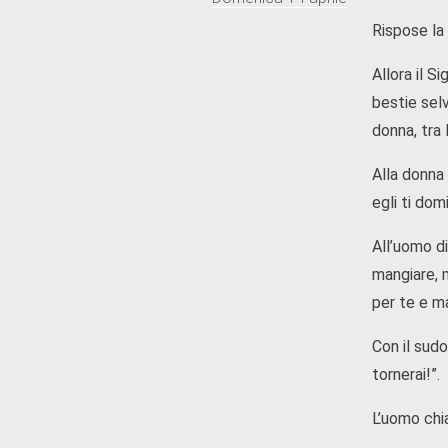
Rispose la 
Allora il S
bestie selv
donna, tra 
Alla donna 
egli ti dom
All’uomo di
mangiare, m
per te e m
Con il sudo
tornerai!”.
L’uomo chia