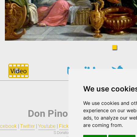
We use cookie
We use cookies and oth
experience on our webs
Don Pino Esposito
ads, to analyze our web
are coming from.
cebook
|
Twitter
|
Youtube
|
Flickr
|
Tumblr
|
Blogger
|
Pinterest
|
R
S.Donato di Ninea