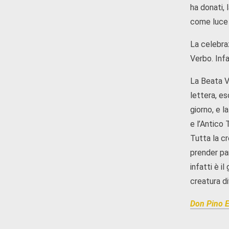
ha donati, 
come luce s
La celebraz
Verbo. Infa
La Beata Ve
lettera, es
giorno, e l
e l’Antico
Tutta la cr
prender par
infatti è i
creatura d
Don Pino E