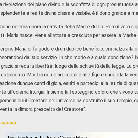
la rivelazione del piano divino e la sconfitta di ogni presuntuosa 
plendente e realtà divina chiara e visibile, è il dono grande e me
ione odierna onora la natività della Madre di Dio. Però il vero sig
tti Maria nasce, viene allattata e cresciuta per essere la Madre d
rgine Maria ci fa godere di un duplice beneficio: ci innalza alla c
onerandoci dal suo servizio. In che modo e a quale condizione? L’om
a grazia si reca la libertà in luogo della schiavitù della legge. La
 Testamento. Mostra come ai simboli e alle figure succeda la veri
eazione dunque canti di gioia, esulti e partecipi alla letizia di qu
te all’odierna liturgia. Insieme la festeggino coloro che vivono sul
l giorno in cui il Creatore dell’universo ha costruito il suo tempio, 
iventa la dimora prescelta del Creatore”.
sposito
Don Pino Esposito - Beata Vergine Maria