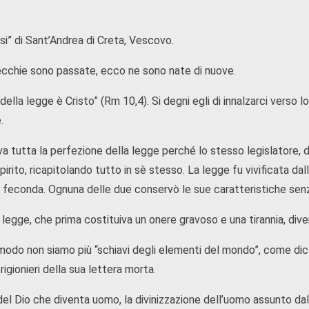
si” di Sant’Andrea di Creta, Vescovo.
cchie sono passate, ecco ne sono nate di nuove.
 della legge è Cristo” (Rm 10,4). Si degni egli di innalzarci verso lo
.
rova tutta la perfezione della legge perché lo stesso legislatore
spirito, ricapitolando tutto in sè stesso. La legge fu vivificata da
 feconda. Ognuna delle due conservò le sue caratteristiche senza
 legge, che prima costituiva un onere gravoso e una tirannia, dive
modo non siamo più “schiavi degli elementi del mondo”, come dice
rigionieri della sua lettera morta.
 del Dio che diventa uomo, la divinizzazione dell’uomo assunto da