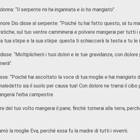
donna: “Il serpente mi ha ingannata e io ho mangiato”.
ignore Dio disse al serpente: “Poiché tu hai fatto questo, sii tu ma
atiche; sul tuo ventre camminerai e polvere mangerai per tutti i gio
la tua stirpe e la sua stirpe: questa ti schiaccerà la testa e tu le i
disse: “Moltiplicherò i tuoi dolori e le tue gravidanze, con dolore p
inerà”.
sse: “Poiché hai ascoltato la voce di tua moglie e hai mangiato d
aledetto sia il suolo per causa tua! Con dolore ne trarrai il cibo pe
angerai l’erba campestre.
re del tuo volto mangerai il pane; finchè tornerai alla terra, perc
mò la moglie Eva, perché essa fu la madre di tutti i viventi.