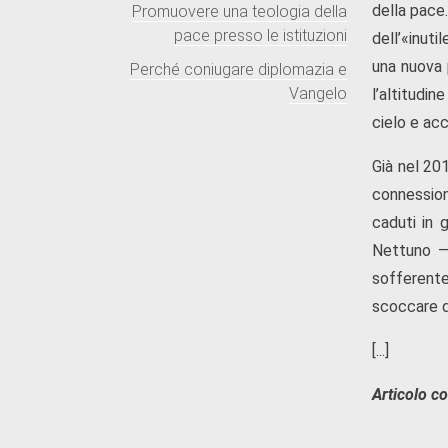
della pace.
Promuovere una teologia della
pace presso le istituzioni
dell’«inuti
una nuova 
Perché coniugare diplomazia e
Vangelo
l’altitudin
cielo e acc
Già nel 20
connession
caduti in 
Nettuno — 
sofferente 
scoccare de
[...]
Articolo c