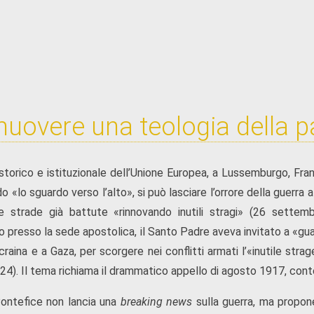
uovere una teologia della pa
storico e istituzionale dell’Unione Europea, a Lussemburgo, Fr
o «lo sguardo verso l’alto», si può lasciare l’orrore della guerra a
re strade già battute «rinnovando inutili stragi» (26 settemb
o presso la sede apostolica, il Santo Padre aveva invitato a «gua
Ucraina e a Gaza, per scorgere nei conflitti armati l’«inutile st
24). Il tema richiama il drammatico appello di agosto 1917, con
Pontefice non lancia una
breaking news
sulla guerra, ma propone