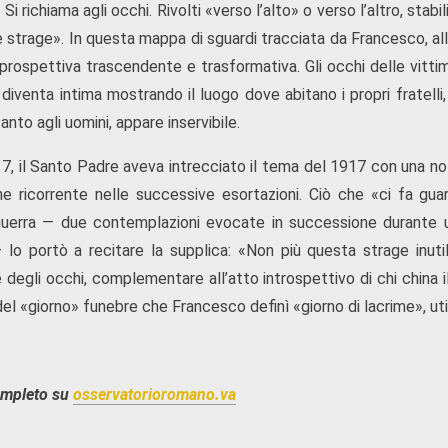
 Si richiama agli occhi. Rivolti «verso l’alto» o verso l’altro, st
le strage». In questa mappa di sguardi tracciata da Francesco, all’
prospettiva trascendente e trasformativa. Gli occhi delle vitti
e diventa intima mostrando il luogo dove abitano i propri fratelli,
anto agli uomini, appare inservibile.
17, il Santo Padre aveva intrecciato il tema del 1917 con una no
e ricorrente nelle successive esortazioni. Ciò che «ci fa guar
guerra — due contemplazioni evocate in successione durante un
lo portò a recitare la supplica: «Non più questa strage inu
degli occhi, complementare all’atto introspettivo di chi china il c
l «giorno» funebre che Francesco definì «giorno di lacrime», uti
ompleto su
osservatorioromano.va