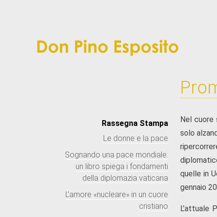
Prom
Nel cuore 
Rassegna Stampa
solo alzand
Le donne e la pace
ripercorre
Sognando una pace mondiale:
diplomatic
un libro spiega i fondamenti
quelle in 
della diplomazia vaticana
gennaio 20
L’amore «nucleare» in un cuore
cristiano
L’attuale 