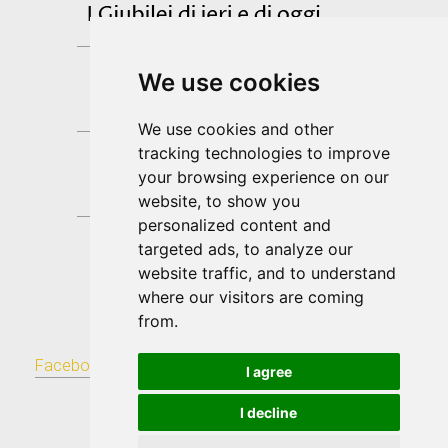
We use cookies
We use cookies and other
tracking technologies to improve
your browsing experience on our
website, to show you
personalized content and
targeted ads, to analyze our
website traffic, and to understand
where our visitors are coming
Don Pino Esposito
from.
Facebook
|
Twitter
|
Youtube
|
Flickr
|
Tumblr
|
Blogger
|
I agree
Pinterest
|
RSS
S.Donato di Ninea
I decline
IT