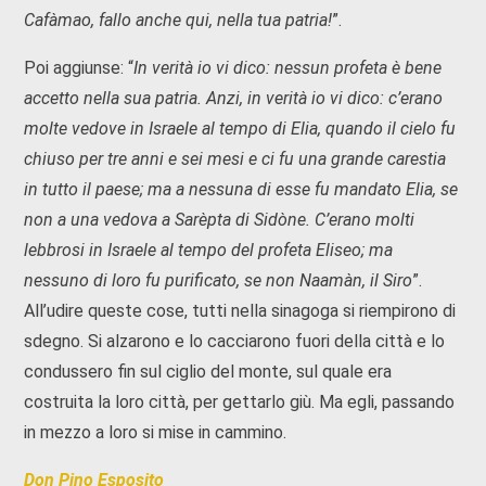
Cafàmao, fallo anche qui, nella tua patria!
”.
Poi aggiunse: “
In verità io vi dico: nessun profeta è bene
accetto nella sua patria. Anzi, in verità io vi dico: c’erano
molte vedove in Israele al tempo di Elia, quando il cielo fu
chiuso per tre anni e sei mesi e ci fu una grande carestia
in tutto il paese; ma a nessuna di esse fu mandato Elia, se
non a una vedova a Sarèpta di Sidòne.
C’erano molti
lebbrosi in Israele al tempo del profeta Eliseo; ma
nessuno di loro fu purificato, se non Naamàn, il Siro
”.
All’udire queste cose, tutti nella sinagoga si riempirono di
sdegno. Si alzarono e lo cacciarono fuori della città e lo
condussero fin sul ciglio del monte, sul quale era
costruita la loro città, per gettarlo giù. Ma egli, passando
in mezzo a loro si mise in cammino.
Don Pino Esposito