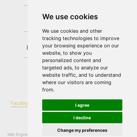
We use cookies
We use cookies and other
tracking technologies to improve
your browsing experience on our
website, to show you
personalized content and
targeted ads, to analyze our
website traffic, and to understand
where our visitors are coming
Don Pino Esposito
from.
Facebook
|
Twitter
|
Youtube
|
Flickr
|
Tumblr
|
Blogger
|
I agree
Pinterest
|
RSS
S.Donato di Ninea
I decline
IT
Change my preferences
-
-
-
Web Engine
ViDa CMS 3.0
Cambia preferenze cookies
Privacy policy