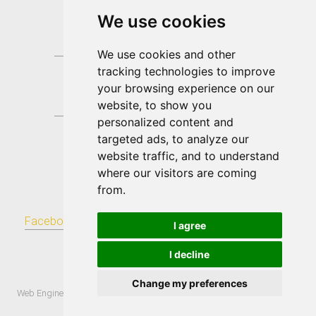
We use cookies
We use cookies and other
tracking technologies to improve
your browsing experience on our
website, to show you
personalized content and
targeted ads, to analyze our
website traffic, and to understand
where our visitors are coming
Don Pino Esposito
from.
Facebook
|
Twitter
|
Youtube
|
Flickr
|
Tumblr
|
Blogger
|
I agree
Pinterest
|
RSS
S.Donato di Ninea
I decline
IT
Change my preferences
-
-
-
Web Engine
ViDa CMS 3.0
Cambia preferenze cookies
Privacy policy
Cookie policy