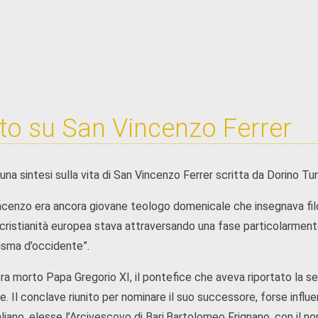
tto su San Vincenzo Ferrer
 una sintesi sulla vita di San Vincenzo Ferrer scritta da Dorino Tu
cenzo era ancora giovane teologo domenicale che insegnava filoso
 cristianità europea stava attraversando una fase particolarment
isma d’occidente”.
ra morto Papa Gregorio XI, il pontefice che aveva riportato la 
e. Il conclave riunito per nominare il suo successore, forse infl
liano, elesse l’Arcivescovo di Bari,Bartolomeo Frignano, con il n