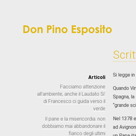
Scri
Si legge in
Articoli
Facciamo attenzione
Quando Vin
all'ambiente, anche il Laudato Si'
Spagna, la
di Francesco ci guida verso il
“grande sc
verde
Nel 1378 e
Il pane e la misericordia: non
dobbiamo mai abbandonare il
ad Avignon
fianco degli ultimi
un Papa ita