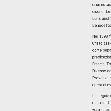
di un notai
disorienta
Luna, anch’
Benedetto X
Nel 1398 fù
Cristo assi
corte papal
predicazio
Francia. Tr
Divenne co
Provenza e 
opera di e
Lo seguiva 
concilio d
venir chiam