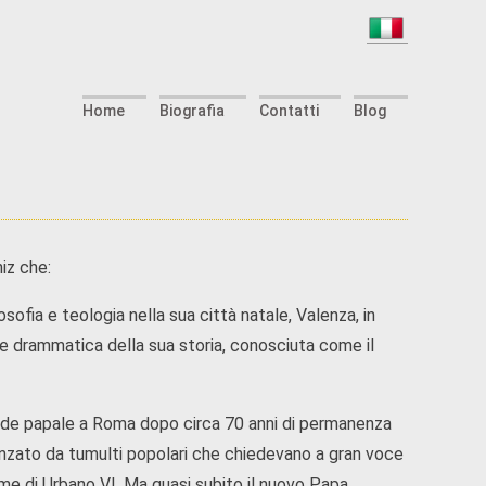
Home
Biografia
Contatti
Blog
niz che:
fia e teologia nella sua città natale, Valenza, in
e drammatica della sua storia, conosciuta come il
sede papale a Roma dopo circa 70 anni di permanenza
uenzato da tumulti popolari che chiedevano a gran voce
ome di Urbano VI. Ma quasi subito il nuovo Papa