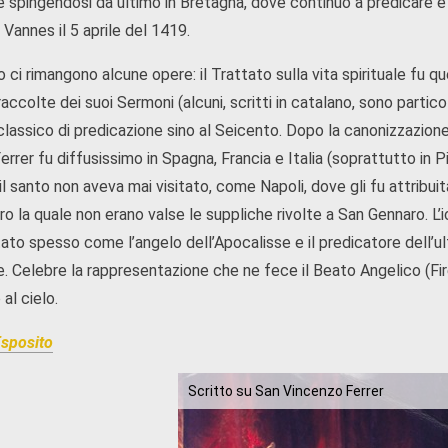
e spingendosi da ultimo in Bretagna, dove continuò a predicare e a
Vannes il 5 aprile del 1419.
 ci rimangono alcune opere: il Trattato sulla vita spirituale fu q
accolte dei suoi Sermoni (alcuni, scritti in catalano, sono particol
classico di predicazione sino al Seicento. Dopo la canonizzazione a
rrer fu diffusissimo in Spagna, Francia e Italia (soprattutto in P
il santo non aveva mai visitato, come Napoli, dove gli fu attribuita
o la quale non erano valse le suppliche rivolte a San Gennaro. L’i
ato spesso come l’angelo dell’Apocalisse e il predicatore dell’u
te. Celebre la rappresentazione che ne fece il Beato Angelico (Fi
 al cielo.
sposito
Scritto su San Vincenzo Ferrer