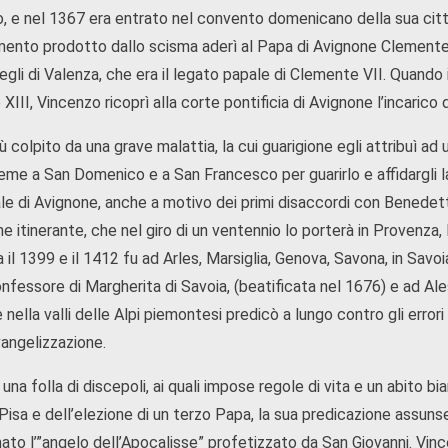
o, e nel 1367 era entrato nel convento domenicano della sua città.
mento prodotto dallo scisma aderì al Papa di Avignone Clemente VI
egli di Valenza, che era il legato papale di Clemente VII. Quando
III, Vincenzo ricoprì alla corte pontificia di Avignone l’incaric
 colpito da una grave malattia, la cui guarigione egli attribuì ad
eme a San Domenico e a San Francesco per guarirlo e affidargli la
e di Avignone, anche a motivo dei primi disaccordi con Benedetto 
ne itinerante, che nel giro di un ventennio lo porterà in Provenz
a il 1399 e il 1412 fu ad Arles, Marsiglia, Genova, Savona, in Savo
nfessore di Margherita di Savoia, (beatificata nel 1676) e ad Ale
nella valli delle Alpi piemontesi predicò a lungo contro gli error
vangelizzazione.
una folla di discepoli, ai quali impose regole di vita e un abito b
i Pisa e dell’elezione di un terzo Papa, la sua predicazione assu
ato l’”angelo dell’Apocalisse” profetizzato da San Giovanni. Vince