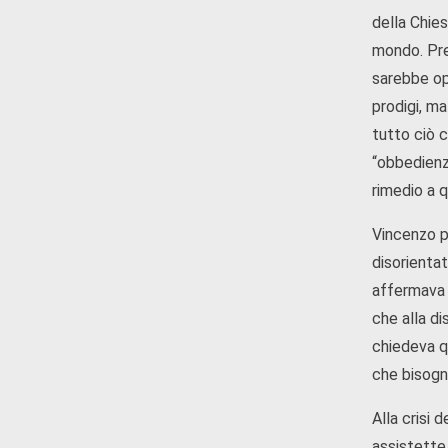
della Chie
mondo. Pre
sarebbe op
prodigi, ma
tutto ciò c
“obbedienze
rimedio a q
Vincenzo p
disorientat
affermava c
che alla di
chiedeva q
che bisogn
Alla crisi 
assistette 