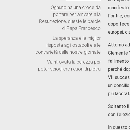
Ognuno ha una croce da
manifestò a
portare per arrivare alla
Fonti e, co
Resurrezione, queste le parole
dopo fece r
di Papa Francesco
europei, c
La speranza è la miglior
Attorno ad 
risposta agli ostacoli e alle
contrarietà delle nostre giornate
Clemente V
fallimento
Va ritrovata la purezza per
poter sciogliere i cuori di pietra
perché dop
VII succes
un concilio
più lacerat
Soltanto il
con l’elezi
In questo c