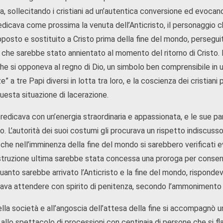
sa, sollecitando i cristiani ad un’autentica conversione ed evoc
dicava come prossima la venuta dell’Anticristo, il personaggio c
posto e sostituito a Cristo prima della fine del mondo, persegui
 che sarebbe stato annientato al momento del ritorno di Cristo. L
he si opponeva al regno di Dio, un simbolo ben comprensibile in u
” a tre Papi diversi in lotta tra loro, e la coscienza dei cristiani p
uesta situazione di lacerazione.
redicava con un’energia straordinaria e appassionata, e le sue p
o. L’autorità dei suoi costumi gli procurava un rispetto indiscus
he nell’imminenza della fine del mondo si sarebbero verificati ev
struzione ultima sarebbe stata concessa una proroga per consentir
uanto sarebbe arrivato l’Anticristo e la fine del mondo, risponde
ava attendere con spirito di penitenza, secondo l’ammonimento d
della società e all’angoscia dell’attesa della fine si accompagnò u
allo spettacolo di processioni con centinaia di persone che si fl