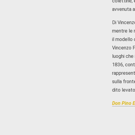
colettine, 
avvenuta a 
Di Vincenzo
mentre le r
il modello 
Vincenzo Fe
luoghi che 
1836, contr
rappresent
sulla fron
dito levato
Don Pino E