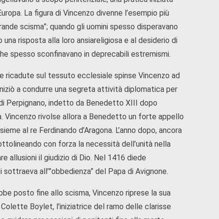
d’Europa. La figura di Vincenzo divenne l’esempio più
 “grande scisma”; quando gli uomini spesso disperavano
 una risposta alla loro ansiareligiosa e al desiderio di
, che spesso sconfinavano in deprecabili estremismi.
e ricadute sul tessuto ecclesiale spinse Vincenzo ad
 iniziò a condurre una segreta attività diplomatica per
o di Perpignano, indetto da Benedetto XIII dopo
sa. Vincenzo rivolse allora a Benedetto un forte appello
ssieme al re Ferdinando d’Aragona. L’anno dopo, ancora
ottolineando con forza la necessità dell’unità nella
allusioni il giudizio di Dio. Nel 1416 diede
 si sottraeva all’”obbedienza” del Papa di Avignone.
ebbe posto fine allo scisma, Vincenzo riprese la sua
lette Boylet, l’iniziatrice del ramo delle clarisse