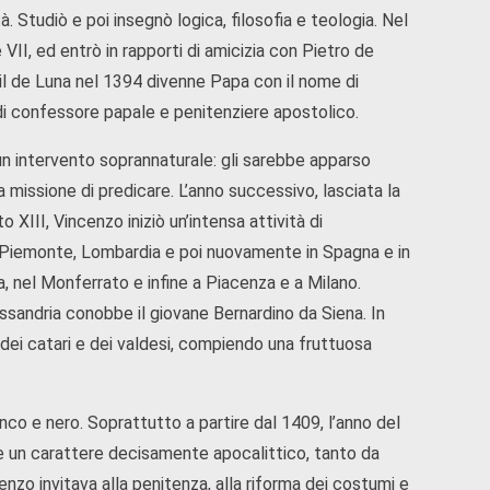
 Studiò e poi insegnò logica, filosofia e teologia. Nel
I, ed entrò in rapporti di amicizia con Pietro de
 il de Luna nel 1394 divenne Papa con il nome di
o di confessore papale e penitenziere apostolico.
 un intervento soprannaturale: gli sarebbe apparso
 missione di predicare. L’anno successivo, lasciata la
XIII, Vincenzo iniziò un’intensa attività di
a, Piemonte, Lombardia e poi nuovamente in Spagna e in
ia, nel Monferrato e infine a Piacenza e a Milano.
ssandria conobbe il giovane Bernardino da Siena. In
i dei catari e dei valdesi, compiendo una fruttuosa
ianco e nero. Soprattutto a partire dal 1409, l’anno del
nse un carattere decisamente apocalittico, tanto da
nzo invitava alla penitenza, alla riforma dei costumi e