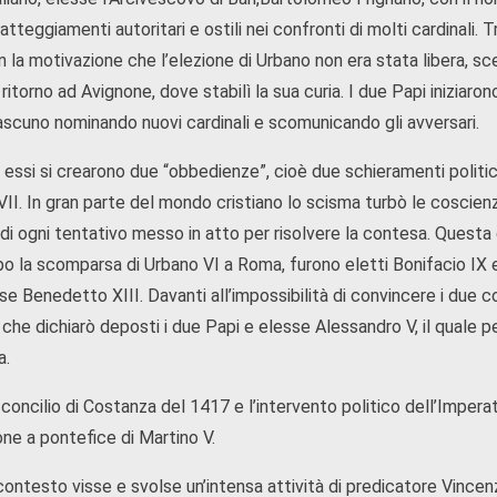
tteggiamenti autoritari e ostili nei confronti di molti cardinali. Tr
n la motivazione che l’elezione di Urbano non era stata libera, s
itorno ad Avignone, dove stabilì la sua curia. I due Papi iniziaron
iascuno nominando nuovi cardinali e scomunicando gli avversari.
essi si crearono due “obbedienze”, cioè due schieramenti politici
II. In gran parte del mondo cristiano lo scisma turbò le coscien
 di ogni tentativo messo in atto per risolvere la contesa. Questa
o la scomparsa di Urbano VI a Roma, furono eletti Bonifacio IX
se Benedetto XIII. Davanti all’impossibilità di convincere i due 
 che dichiarò deposti i due Papi e elesse Alessandro V, il quale 
a.
 concilio di Costanza del 1417 e l’intervento politico dell’Impera
one a pontefice di Martino V.
ontesto visse e svolse un’intensa attività di predicatore Vincenz