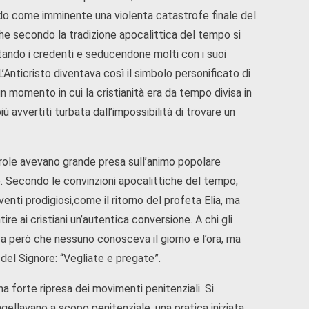
ando come imminente una violenta catastrofe finale del
he secondo la tradizione apocalittica del tempo si
tando i credenti e seducendone molti con i suoi
’Anticristo diventava così il simbolo personificato di
n momento in cui la cristianità era da tempo divisa in
iù avvertiti turbata dall’impossibilità di trovare un
arole avevano grande presa sull’animo popolare
so. Secondo le convinzioni apocalittiche del tempo,
enti prodigiosi,come il ritorno del profeta Elia, ma
e ai cristiani un’autentica conversione. A chi gli
va però che nessuno conosceva il giorno e l’ora, ma
el Signore: “Vegliate e pregate”.
na forte ripresa dei movimenti penitenziali. Si
agellavano a scopo penitenziale, una pratica iniziata