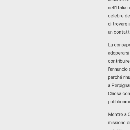
nell’Italia
celebre del
di trovare 
un contatto
La consape
adoperarsi 
contribuir
l’annuncio 
perché rin
a Perpignan
Chiesa cond
pubblicamen
Mentre a Co
missione di