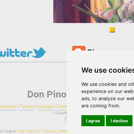
We use cookie
We use cookies and oth
experience on our webs
Don Pino Esposito
ads, to analyze our web
are coming from.
cebook
|
Twitter
|
Youtube
|
Flickr
|
Tumblr
|
Blogger
|
Pinterest
|
R
S.Donato di Ninea
IT
I agree
I decline
-
-
-
eb Engine
ViDa CMS 3.0
Cambia preferenze cookies
Privacy policy
Cookie pol