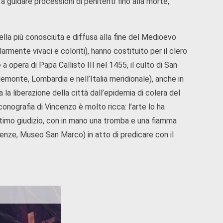
 guidare processioni di penitenti fino alla morte,
uella più conosciuta e diffusa alla fine del Medioevo
armente vivaci e coloriti), hanno costituito per il clero
 opera di Papa Callisto III nel 1455, il culto di San
iemonte, Lombardia e nell’Italia meridionale), anche in
 la liberazione della città dall’epidemia di colera del
conografia di Vincenzo è molto ricca: l’arte lo ha
ltimo giudizio, con in mano una tromba e una fiamma
renze, Museo San Marco) in atto di predicare con il