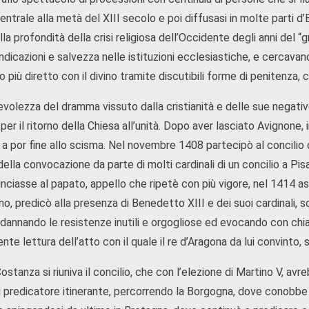
 centrale alla metà del XIII secolo e poi diffusasi in molte parti 
la profondità della crisi religiosa dell’Occidente degli anni del
indicazioni e salvezza nelle istituzioni ecclesiastiche, e cercavano
 più diretto con il divino tramite discutibili forme di penitenza
volezza del dramma vissuto dalla cristianità e delle sue negativ
per il ritorno della Chiesa all’unità. Dopo aver lasciato Avignone,
e a por fine allo scisma. Nel novembre 1408 partecipò al concili
della convocazione da parte di molti cardinali di un concilio a Pi
unciasse al papato, appello che ripetè con più vigore, nel 1414 a
o, predicò alla presenza di Benedetto XIII e dei suoi cardinali, s
annando le resistenze inutili e orgogliose ed evocando con chiare 
te lettura dell’atto con il quale il re d’Aragona da lui convinto,
stanza si riuniva il concilio, che con l’elezione di Martino V, avr
 predicatore itinerante, percorrendo la Borgogna, dove conobbe Co