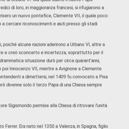
edici di loro, in maggioranza francesi, si rifugiarono a
celsero un nuovo pontefice, Clemente VII, il quale poco
o a cercare riconoscimenti e aiuti presso gli stadi
, poiché alcune nazioni aderirono a Urbano VI, altre a
ze e creò sconcerto e incertezza, soprattutto per il
 drammatica situazione durò per circa quarant’anni,
 e poi Innocenzo VII, mentre a Avignone a Clemente
contendenti a dimettersi, nel 1409 fu convocato a Pisa
però divenne solo il terzo Papa di una Chiesa sempre
tore Sigismondo permise alla Chiesa di ritrovare l’unità
o Ferrer. Era nato nel 1350 a Valenza, in Spagna, figlio