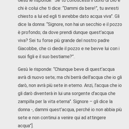
Gesù le risponde: “Se tu conoscessi il dono di Dio e
chi è colui che ti dice: “Dammi da bere!”, tu avresti
chiesto a lui ed egli ti avrebbe dato acqua viva”. Gli
dice la donna: “Signore, non hai un secchio e il pozzo
è profondo; da dove prendi dunque quest’acqua
viva? Sei tu forse più grande del nostro padre
Giacobbe, che ci diede il pozzo e ne bevve lui con i
suoi figli e il suo bestiame?”.
Gesù le risponde: “Chiunque beve di quest’acqua
avrà di nuovo sete; ma chi berrà dell’acqua che io gli
darò, non avrà più sete in eterno. Anzi, l’acqua che io
gli darò diventerà in lui una sorgente d’acqua che
zampilla per la vita eterna”. Signore – gli dice la
donna -, dammi quest’acqua, perché io non abbia più
sete e non continui a venire qui ad attingere
acqua”].