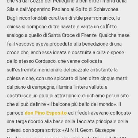
che va dal Cozzo del Pellegrino a ben oltre i monti della
Sila e dall’Appennino Paolano al Golfo di Schiavonea.
Dagli inconfondibili caratteri di stile pre–romanico, la
chiesa si compone di tre navate e vanta un soﬃtto
analogo a quello di Santa Croce di Firenze. Qualche mese
fa il vescovo aveva proceduto alla benedizione di una
croce che, anch’essa ideata e costruita a cura e spese
dello stesso Cordasco, che venne collocata
sull’estremità meridionale del piazzale antistante la
chiesa e che, con uno spiccato di ben oltre cinque metri
dal piano di campagna, illumina l’intera vallata e
costituisce un polo di attrazione e di richiamo per un sito
che si può definire «il balcone più bello del mondo». Il
parroco
don Pino Esposito
ed i fedeli avevano collocato
una targa ricordo alla base della facciata principale della
chiesa, con sopra scritto: «Al N.H. Geom. Giuseppe