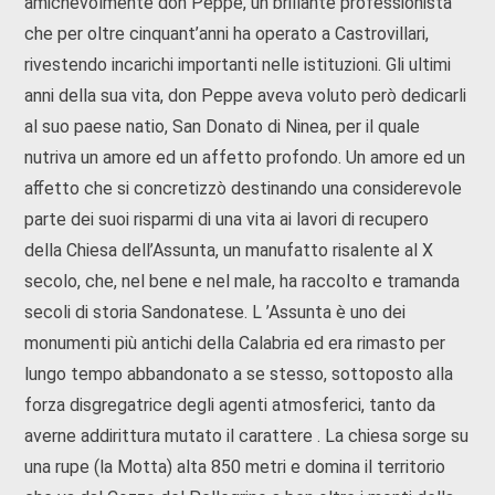
amichevolmente don Peppe, un brillante professionista
che per oltre cinquant’anni ha operato a Castrovillari,
rivestendo incarichi importanti nelle istituzioni. Gli ultimi
anni della sua vita, don Peppe aveva voluto però dedicarli
al suo paese natio, San Donato di Ninea, per il quale
nutriva un amore ed un affetto profondo. Un amore ed un
aﬀetto che si concretizzò destinando una considerevole
parte dei suoi risparmi di una vita ai lavori di recupero
della Chiesa dell’Assunta, un manufatto risalente al X
secolo, che, nel bene e nel male, ha raccolto e tramanda
secoli di storia Sandonatese. L ’Assunta è uno dei
monumenti più antichi della Calabria ed era rimasto per
lungo tempo abbandonato a se stesso, sottoposto alla
forza disgregatrice degli agenti atmosferici, tanto da
averne addirittura mutato il carattere . La chiesa sorge su
una rupe (la Motta) alta 850 metri e domina il territorio