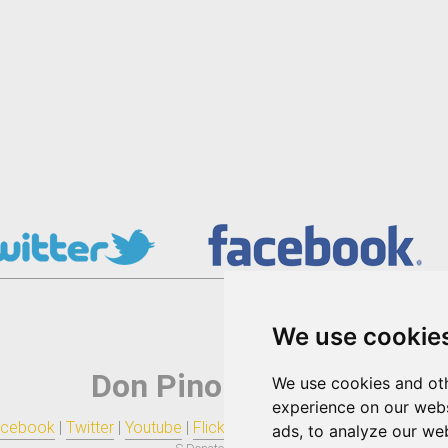
We use cookie
Don Pino Esposito
We use cookies and oth
experience on our webs
cebook
|
Twitter
|
Youtube
|
Flickr
|
Tumblr
|
Blogger
|
Pinterest
|
R
ads, to analyze our web