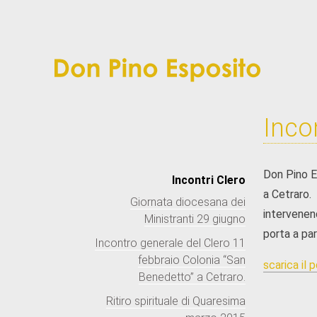
Inco
Don Pino E
Incontri Clero
a Cetraro. 
Giornata diocesana dei
intervenend
Ministranti 29 giugno
porta a par
Incontro generale del Clero 11
febbraio Colonia “San
scarica il 
Benedetto” a Cetraro.
Ritiro spirituale di Quaresima