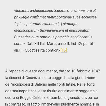
«
Iohanni, archiepiscopo Salernitano, omnia iura et
privilegia confrimat metropolitanae suae ecclesiae:
“episcopatumMalvitanum […] simulque
etepiscopatum Bisinianensem et episcopatum
Cusentiae cum omnibus parochis et adiacentiis
eorum
. Dat. XII Kal. Martii, anno II, Ind. XV pontif.
an.I. – Quotties ita contigit»
[16]
;
All’epoca di questo documento, datato 18 febbraio 1047,
la diocesi di Cosenza risulta soggetta alla giurisdizione
dell’arcidiocesi di Salerno nelle fonti latine. Nelle fonti
costantinopolitane, essa risulta egualmente soggetta a
quella di Reggio Calabria Entrambe le giurisdizioni, pur se
in contrasto, di fatto, rimanevano puramente nominale, in