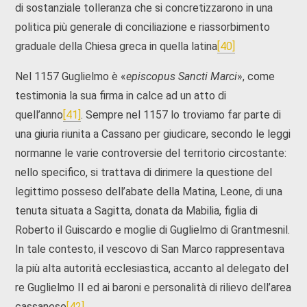
di sostanziale tolleranza che si concretizzarono in una
politica più generale di conciliazione e riassorbimento
graduale della Chiesa greca in quella latina
[40]
Nel 1157 Guglielmo è «
episcopus Sancti Marci
», come
testimonia la sua firma in calce ad un atto di
quell’anno
[41]
. Sempre nel 1157 lo troviamo far parte di
una giuria riunita a Cassano per giudicare, secondo le leggi
normanne le varie controversie del territorio circostante:
nello specifico, si trattava di dirimere la questione del
legittimo posseso dell’abate della Matina, Leone, di una
tenuta situata a Sagitta, donata da Mabilia, figlia di
Roberto il Guiscardo e moglie di Guglielmo di Grantmesnil.
In tale contesto, il vescovo di San Marco rappresentava
la più alta autorità ecclesiastica, accanto al delegato del
re Guglielmo II ed ai baroni e personalità di rilievo dell’area
cassanese
[42]
.