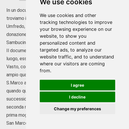
We use cookies
In un documento di particolare rilievo per San Marco
We use cookies and other
troviamo il nome del vescovo che succedette a
tracking technologies to improve
Umfredo, Nicola
[50]
. L’atto, datato 1205, riguarda la
your browsing experience on our
donazione della tenuta Sprandelli all’abbazia della
website, to show you
Sambucina, fatta
pro anima sua
dal ricco Oliviero Allerio.
personalized content and
targeted ads, to analyze our
Il documento è interessante per vari motivi. In primo
website traffic, and to understand
luogo, esso porta la firma del già incontrato Rainaldo del
where our visitors are coming
Vasto, conte di San Marco, la cui autorità rientra nel più
from.
ampio quadro dell’affidamento della castellania di
S.Marco ad un membro della famiglia di Ruggiero di Sicilia,
I agree
quando questi riuscì a prevalere nella lotta per la
I decline
successione del Guiscardo, tra Ruggero Borsa, figlio della
seconda moglie Sichelgaita, e Boemondo, figlio della
Change my preferences
prima moglie Alberada
[51]
. In tale frangente, la città di
San Marco si trovò a dover garantire al duca di Borsa che