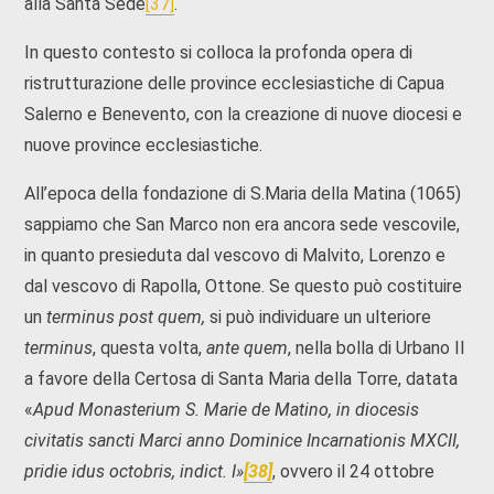
alla Santa Sede
[37]
.
In questo contesto si colloca la profonda opera di
ristrutturazione delle province ecclesiastiche di Capua
Salerno e Benevento, con la creazione di nuove diocesi e
nuove province ecclesiastiche.
All’epoca della fondazione di S.Maria della Matina (1065)
sappiamo che San Marco non era ancora sede vescovile,
in quanto presieduta dal vescovo di Malvito, Lorenzo e
dal vescovo di Rapolla, Ottone. Se questo può costituire
un
terminus
post quem,
si può individuare un ulteriore
terminus
, questa volta,
ante quem
, nella bolla di Urbano II
a favore della Certosa di Santa Maria della Torre, datata
«
Apud Monasterium S. Marie de Matino, in diocesis
civitatis sancti Marci anno Dominice Incarnationis MXCII,
pridie idus octobris, indict. I»
[38]
, ovvero il 24 ottobre