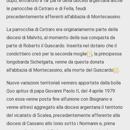
dopo, entrarono a far parte della diocesi argentana anche
le parrocchie di Cetraro e di Fella, feudi
precedentemente afferenti all’abbazia di Montecassino.
La parrocchia di Cetraro era originariamente parte della
diocesi di Malvito, al momento della sua conquista da
parte di Roberto il Guiscardo. Inserita nel dotario che il
condottiero creò per la seconda moglie
[1]
, la principessa
longobarda Sichelgaita, venne da questa donata
all’abbazia di Montecassino, alla morte del Guiscardo
[2]
.
Nuove variazioni territoriali vennero apportate dalla bolla
Quo aptius
di papa Giovanni Paolo II, del 4 aprile 1979:
con essa venne posta fine all’unione con Bisignano e
venne altresì aggregato alla diocesi argentana il territorio
del vicariato di Scalea, precedentemente afferente alla
diocesi di Cassano allo Ionio sotto i Normanni e, prima