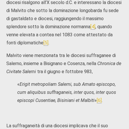
diocesi risalgono all’X secolo d.C. e interessano la diocesi
di Malvito che sotto la dominazione longobarda fu sede
di gastaldato e diocesi, raggiungendo il massimo
splendore sotto la dominazione normanna
[4]
, quando
venne elevata a contea nel 1083 come attestato da
fonti diplomatiche
[5]
.
Malvito viene menzionata tra le diocesi suffraganee di
Salerno, insieme a Bisignano e Cosenza, nella
Chronica de
Civitate Salerni
tra il giugno e l’ottobre 983,
«
Erigit metropoliam Salerni, sub Amato episcopo,
cum aliquibus suffraganeis, inter quos, inter quos
episcopi Cusentiae, Bisiniani et Malbiti
»
[6]
.
La suffraganeità di una diocesi implicava che il suo