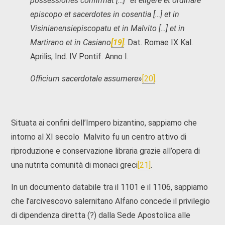
possessiones confirmat […] “et eligere et ordinare
episcopo et sacerdotes in cosentia […] et in
Visinianensiepiscopatu et in Malvito […] et in
Martirano et in Casiano
[19]
. Dat. Romae IX Kal.
Aprilis, Ind. IV Pontif. Anno I.
Officium sacerdotale assumere
»
[20]
.
Situata ai confini dell’Impero bizantino, sappiamo che
intorno al XI secolo Malvito fu un centro attivo di
riproduzione e conservazione libraria grazie all’opera di
una nutrita comunità di monaci greci
[21]
.
In un documento databile tra il 1101 e il 1106, sappiamo
che l’arcivescovo salernitano Alfano concede il privilegio
di dipendenza diretta (?) dalla Sede Apostolica alle