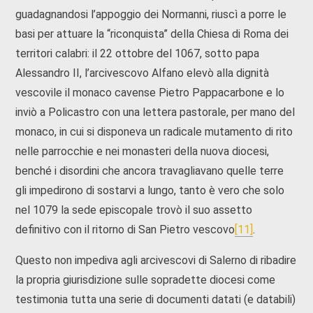
guadagnandosi l’appoggio dei Normanni, riuscì a porre le
basi per attuare la “riconquista” della Chiesa di Roma dei
territori calabri: il 22 ottobre del 1067, sotto papa
Alessandro II, l’arcivescovo Alfano elevò alla dignità
vescovile il monaco cavense Pietro Pappacarbone e lo
inviò a Policastro con una lettera pastorale, per mano del
monaco, in cui si disponeva un radicale mutamento di rito
nelle parrocchie e nei monaste­ri della nuova diocesi,
benché i disordini che ancora travagliavano quelle terre
gli impedirono di sostarvi a lungo, tanto è vero che solo
nel 1079 la sede episcopale trovò il suo assetto
definitivo con il ritorno di San Pietro vescovo
[11]
.
Questo non impediva agli arcivescovi di Salerno di ribadire
la propria giurisdizione sulle sopradette diocesi come
testimonia tutta una serie di documenti datati (e databili)