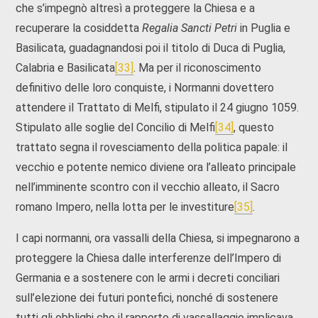
che s’impegnò altresì a proteggere la Chiesa e a
recuperare la cosiddetta
Regalia Sancti Petri
in Puglia e
Basilicata, guadagnandosi poi il titolo di Duca di Puglia,
Calabria e Basilicata
[33]
. Ma per il riconoscimento
definitivo delle loro conquiste, i Normanni dovettero
attendere il Trattato di Melfi, stipulato il 24 giugno 1059.
Stipulato alle soglie del Concilio di Melfi
[34]
, questo
trattato segna il rovesciamento della politica papale: il
vecchio e potente nemico diviene ora l’alleato principale
nell’imminente scontro con il vecchio alleato, il Sacro
romano Impero, nella lotta per le investiture
[35]
.
I capi normanni, ora vassalli della Chiesa, si impegnarono a
proteggere la Chiesa dalle interferenze dell’Impero di
Germania e a sostenere con le armi i decreti conciliari
sull’elezione dei futuri pontefici, nonché di sostenere
tutti gli obblighi che il rapporto di vassallaggio implicava