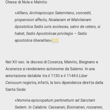
Chiese di Nola e Malvito:
«
Alfano, Archiepiscopo Salernitano, concedit,
propensiori affectu, Noalanam et Malvitanam
Apostolica Sedis iuris ecclesias, salvo de cetero, si
habet, Sedis Apostolicae privilegio – Sedis
apostolice liberalitas
»
[22]
.
Nel XII sec. le diocesi di Cosenza, Malvito, Bisignano e
Acerenza si renderanno autonome da Salerno. In una
annotazione databile tra il 1130 e il 1144 il
Liber
Censuum
registra, infatti, la loro dipendenza diretta dalla
Santa Sede:
«
Nomina episcopatum pertinetium ad Sanctam
Sedem: In Calabria: Cassanen, Bisinianen, rossanen,