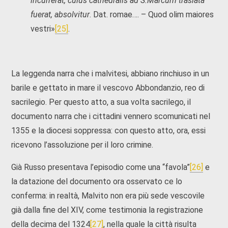
incurrerat, cuius cathedralis ad S.Marcum traslata
fuerat, absolvitur
. Dat. romae…. – Quod olim maiores
vestri»
[25]
.
La leggenda narra che i malvitesi, abbiano rinchiuso in un
barile e gettato in mare il vescovo Abbondanzio, reo di
sacrilegio. Per questo atto, a sua volta sacrilego, il
documento narra che i cittadini vennero scomunicati nel
1355 e la diocesi soppressa: con questo atto, ora, essi
ricevono l’assoluzione per il loro crimine.
Già Russo presentava l’episodio come una “favola”
[26]
e
la datazione del documento ora osservato ce lo
conferma: in realtà, Malvito non era più sede vescovile
già dalla fine del XIV, come testimonia la registrazione
della decima del 1324
[27]
, nella quale la città risulta