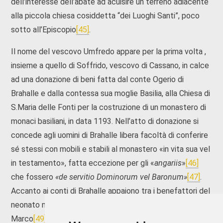
dell’interesse dell’abate ad acuisire un terreno adiacente
alla piccola chiesa cosiddetta “dei Luoghi Santi”, poco
sotto all’Episcopio
[45]
.
Il nome del vescovo Umfredo appare per la prima volta ,
insieme a quello di Soffrido, vescovo di Cassano, in calce
ad una donazione di beni fatta dal conte Ogerio di
Brahalle e dalla contessa sua moglie Basilia, alla Chiesa di
S.Maria delle Fonti per la costruzione di un monastero di
monaci basiliani, in data 1193. Nell’atto di donazione si
concede agli uomini di Brahalle libera facoltà di conferire
sé stessi con mobili e stabili al monastero «in vita sua vel
in testamento», fatta eccezione per gli «
angariis
»
[46]
che fossero
«de servitio Dominorum vel Baronum»
[47]
.
Accanto ai conti di Brahalle appaiono tra i benefattori del
neonato monastero, Rainaldo del Vasto
[48]
, conte di San
Marco
[49]
.