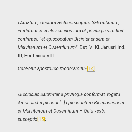
«
Amatum, electum archiepiscopum Salernitanum,
confirmat et ecclesiae eius iura et privilegia similiter
confirmet, “et episcopatum Bisinianensem et
Malvitanum et Cusentiunum”
. Dat. VI Kl. Januarii Ind.
III, Pont anno VIII.
Convenit apostolico moderamini
»
[14]
;
«
Ecclesiae Salernitane privilegia confermat, rogatu
Amati archiepiscopi […] episcopatum Bisinianensem
et Malvitanum et Cusentinum – Quia vestri
suscepti
»
[15]
;