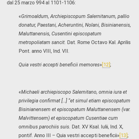
dal 25 marzo 994 al 1101-1106:
«
Grimoaldum, Archiepiscopum Salernitanum, pallio
donatur, Paestani, Acheruntini, Nolani, Bisinianensis,
Maluttanensis, Cusentini episcopatum
metropoliatam sancit.
Dat. Rome Octavo Kal. Aprilis
Pont. anno VIII, Ind. VII.
Quia vestri accepti beneficii memores
»
[12]
;
«
Michaeli archiepiscopo Salernitano, omnia iura et
privilegia confirmat […] “et simul etiam episcopatum
Bisinianensem et episcopatum Maluttanensem (var.
Malvittensem) et episcopatum Cusentiae cum
omnibus parochiis suis.
Dat. XV Ksal. Iulii, Ind. X,
pontif. Anno III – Quia vestri accepti beneficii»
[13]
;