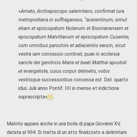
«
Amato, Archiepiscopo salernitano, confirmat iura
metropolitana in suffraganeos, “acerentinum, simul
etiam et episcopatum Nolanum et Bisinianensem et
episcopatum Malvittanum et episcopatum Cusentie,
cum omnibus parochiis et adiacentiis earum, sicut
vestra iam concessio continet, quae in ecclersia
sancte dei genitricis Marie et beati Matthei apostoli
et evangeliste, cuius corpur detinetis, vobis
vestrisque successoribus concessa est.
Dat. quarto
idus Julii anno Pontif. IIII in mense et indictione
suprascripta»
[8]
.
Malvito appare anche in una bolla di papa Giovanni XV,
datata al 994. Si tratta di un atto finalizzato a delimitare